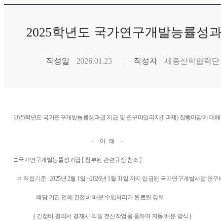
2025학년도 국가연구개발능률성과
작성일
2026.01.23
작성자
세종산학협력단
2025학년도 국가연구개발능률성과급 지급 및
연구마일리지(L과제) 집행마감에 대해 
- 아 래 -
□ 국가연구개발능률성과급
[ 첨부된 관련규정 참조 ]
ㅇ 적립기준 : 2025년 2월 1일 ~2026년 1월 31일 까지 입금된 국가연구개발사업 연구
해당 기간 안에 간접비 배
분 수입처리가 완료된 경우
( 간접비 결의서 결재시 익일 전산작업을 통하여 자동 배분 방식 )