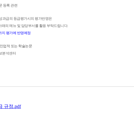
문 등록 관련
성과급의 등급평가시의 평가반영은
아래의 메뉴 및 담당부서를 활용 부탁드립니다.
 건까지 평가에 반영예정
인업적
또는
학술논문
정보분석센터
규정.pdf