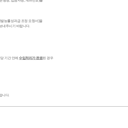
행명, 입금자명, 계좌번호)를
개발능률성과급 조정 요청서]
을
보내주시기 바랍니다.
해당 기간 안에
수입처리가 완료
된 경우
랍니다.