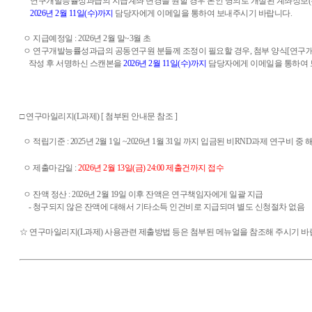
연구개발능률성과급의 지급계좌 변경을 원할 경우 본인 명의로 개설된 계좌정보(은
2026년 2월 11일(수)까지
담당자에게 이메일을 통하여 보내주시기 바랍니다.
ㅇ 지급예정일 : 2026년 2월 말~3월 초
ㅇ 연구개발능률성과급의 공동연구원 분들께 조정이 필요할 경우, 첨부 양식
[연구
작성 후 서명하신
스캔본을
2026년 2월 11일(수)까지
담당자에게
이메일을 통하여
□ 연구마일리지(L과제)
[ 첨부된 안내문 참조 ]
ㅇ 적립기준 : 2025
년 2월 1일 ~2026
년 1월 31일 까지 입금된 비RND과제 연구비 중 
ㅇ 제출마감일 :
2026년 2월 13일(금) 24:00 제출건까지 접수
ㅇ 잔액 정산 : 2026년 2월 19일 이후 잔액은 연구책임자에게 일괄 지급
- 청구되지 않은 잔액에 대해서 기타소득 인건비로 지급되며 별도 신청절차 없음
☆ 연구마일리지(L과제) 사용관련 제출방법 등은 첨부된 메뉴얼을 참조해 주시기 바