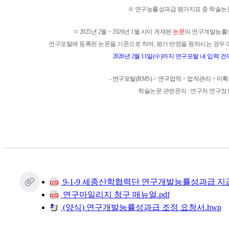
※
연구능률성과급 평가지표 중
학술논
ㅇ
2025년 2월 ~ 2026년 1월 사이 게재된
논문
의 연구개발능률
연구포털에 등록된 논문을 기준으로 하며, 평가 반영을 원하시는 경우 
2026년 2월 11일(수)까지 연구포털 내 입력
-
연구포탈(RMS
)
>
연구업적
>
업적관리
>
미확
학술논문 관련문의 : 연구처 연구
9-1-9 세종산학협력단 연구개발능률성과급 지급 
연구마일리지 청구 매뉴얼.pdf
(양식) 연구개발능률성과급 조정 요청서.hwp