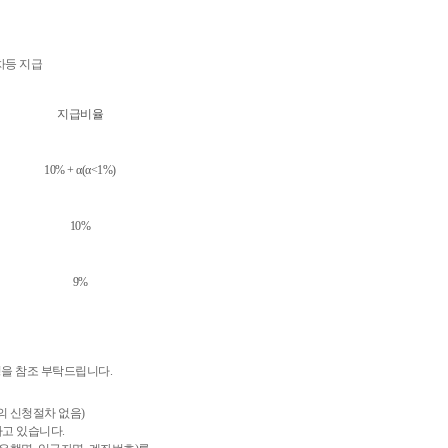
 차등 지급
지급비율
10% + α(α<1%)
10%
9%
을 참조 부탁드립니다.
의 신청절차 없음)
고 있습니다.